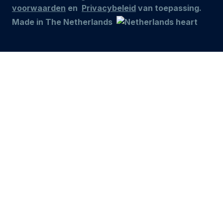
voorwaarden
en
Privacybeleid
van toepassing.
Made in The Netherlands